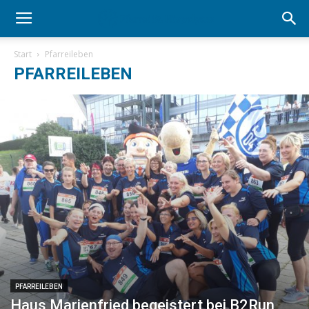
Start
Pfarreileben
PFARREILEBEN
PFARREILEBEN
Haus Marienfried begeistert bei B2Run