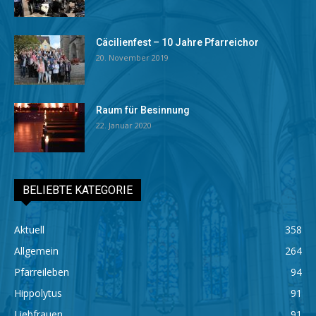
Cäcilienfest – 10 Jahre Pfarreichor
20. November 2019
Raum für Besinnung
22. Januar 2020
BELIEBTE KATEGORIE
Aktuell
358
Allgemein
264
Pfarreileben
94
Hippolytus
91
Liebfrauen
91