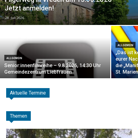
Jetzt anmelden!
28. Juli 2026
ALLGEMEIN
„Das ist 
eurer Nac
ALLGEMEIN
Senior:innenfilmreihe – 9.8.2026, 14:30 Uhr
die „Mani
Gemeindezentrum Liebfrauen
St. Marien
Aktuelle Termine
Themen