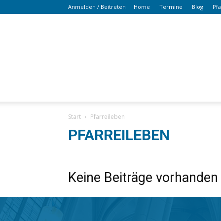
Anmelden / Beitreten
Home
Termine
Blog
Pf
Start
Pfarreileben
PFARREILEBEN
Keine Beiträge vorhanden