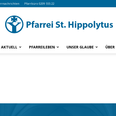
arrnachrichten
Pfarrbüro 0209 555 22
AKTUELL
PFARREILEBEN
UNSER GLAUBE
ÜBER
www.hippolytus.de