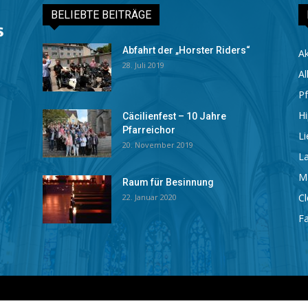
BELIEBTE BEITRÄGE
Abfahrt der „Horster Riders“
Ak
28. Juli 2019
Al
Pf
Hi
Cäcilienfest – 10 Jahre
Pfarreichor
Li
20. November 2019
La
M
Raum für Besinnung
C
22. Januar 2020
Fa