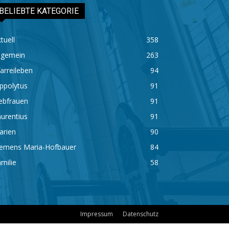
BELIEBTE KATEGORIE
tuell
358
lgemein
263
arreileben
94
ppolytus
91
ebfrauen
91
urentius
91
arien
90
lemens Maria-Hofbauer
84
milie
58
Impressum
Datenschutz