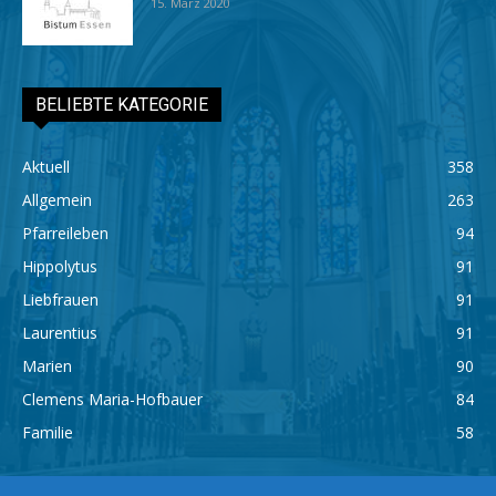
15. März 2020
BELIEBTE KATEGORIE
Aktuell
358
Allgemein
263
Pfarreileben
94
Hippolytus
91
Liebfrauen
91
Laurentius
91
Marien
90
Clemens Maria-Hofbauer
84
Familie
58