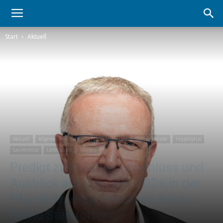
Start
Aktuell
Aktuell
Allgemein
Clemens Maria-Hofbauer
Gottesdienste
Hippolytus
Laurentius
Liebfrauen
Marien
Predigt zum Jahresabschluss und
Ausblick auf das Jahr 2026 in der
Pfarrei St. Hippolytus von Pastor
Bernd Steinrötter