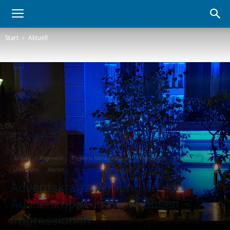
Start
Aktuell
Aktuell
Allgemein
Clemens Maria-Hofbauer
Hippolytus
Laurentius
Liebfrauen
Marien
Adventskranzsegnung an der
Aussenkrippe in Beckhausen –
Impressionen