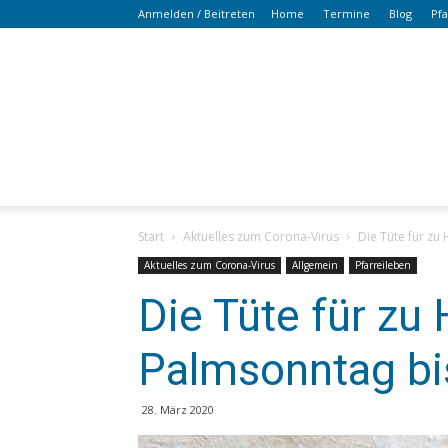
Anmelden / Beitreten
Home
Termine
Blog
Pf
Start
Aktuelles zum Corona-Virus
Die Tüte für zu
Aktuelles zum Corona-Virus
Allgemein
Pfarreileben
Die Tüte für z
Palmsonntag bi
28. März 2020