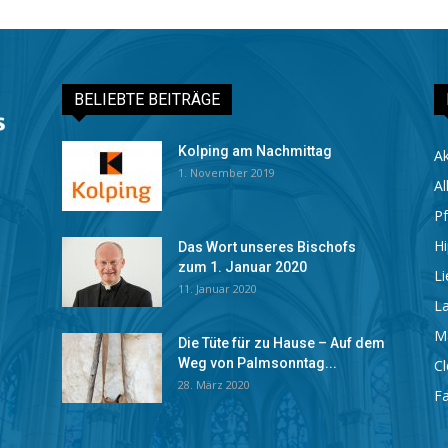
BELIEBTE BEITRÄGE
Kolping am Nachmittag
Ak
1. November 2019
Al
Pf
Hi
Das Wort unseres Bischofs
zum 1. Januar 2020
Li
11. Januar 2020
La
M
Die Tüte für zu Hause – Auf dem
Weg von Palmsonntag...
C
28. März 2020
Fa