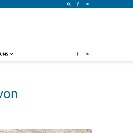
 UNS
von