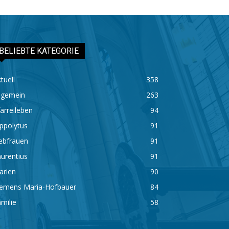
BELIEBTE KATEGORIE
tuell
358
lgemein
263
arreileben
94
ppolytus
91
ebfrauen
91
urentius
91
arien
90
lemens Maria-Hofbauer
84
milie
58