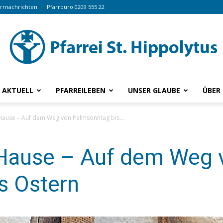
arrnachrichten
Pfarrbüro 0209 555 22
AKTUELL
PFARREILEBEN
UNSER GLAUBE
ÜBER
www.hippolytus.de
 Hause – Auf dem Weg von Palmsonntag bis...
u Hause – Auf dem Weg 
s Ostern