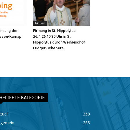
Aktuell
mmlung der
Firmung in St. Hippolytus
Essen-Karnap
26.4.26,10:30 Uhr in St.
Hippolytus durch Weihbischof
Ludger Schepers
BELIEBTE KATEGORIE
tuell
358
lgemein
263