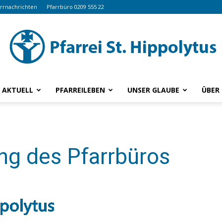
arrnachrichten
Pfarrbüro 0209 555 22
AKTUELL
PFARREILEBEN
UNSER GLAUBE
ÜBER
www.hippolytus.de
ng des Pfarrbüros