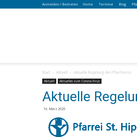
Anmelden / Beitreten
Home
Termine
Blog
Pf
Start
Aktuell
Aktuelle Regelung des Pfarrbüros
Aktuell
Aktuelles zum Corona-Virus
Aktuelle Regelu
16. März 2020