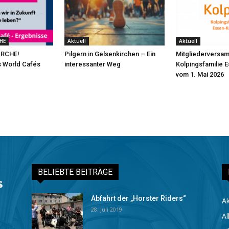
HE
Aktuell
Aktuell
IRCHE!
Pilgern in Gelsenkirchen – Ein
Mitgliederversa
s World Cafés
interessanter Weg
Kolpingsfamilie 
vom 1. Mai 2026
BELIEBTE BEITRÄGE
Abfahrt der „Horster Riders“
Ak
28. Juli 2019
Al