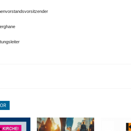
andsvorsitzender
ghane
ngsleiter
TOR