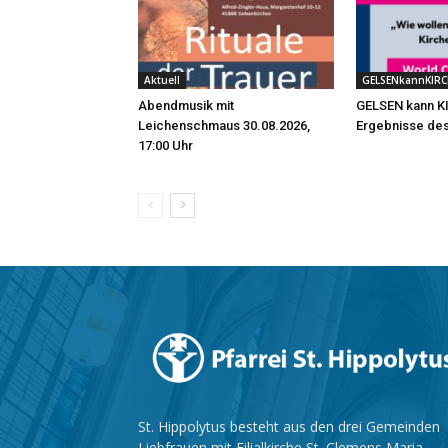
Aktuell
GELSENkannKIRC
Abendmusik mit
GELSEN kann K
Leichenschmaus 30.08.2026,
Ergebnisse de
17:00 Uhr
St. Hippolytus besteht aus den drei Gemeinden
Liebfrauen mit Filialkirche St. Clemens Maria