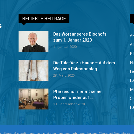
BELIEBTE BEITRÄGE
Das Wort unseres Bischofs
Ak
zum 1. Januar 2020
Al
11. Januar 2020
Pf
Hi
Die Tüte für zu Hause – Auf dem
Weg von Palmsonntag...
Li
28. März 2020
La
M
Pfarreichor nimmt seine
Proben wieder auf …
C
13. September 2020
Fa
e diese Website weiter nutzen, gehen wir von Ihrem Einverständnis aus