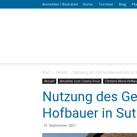
Anmelden / Beitreten
Home
Termine
Blog
Pf
Start
Aktuell
Nutzung des Gemeindezentrums in S
Aktuell
Aktuelles zum Corona-Virus
Clemens Maria-Hofbau
Nutzung des Ge
Hofbauer in Su
19. September 2021