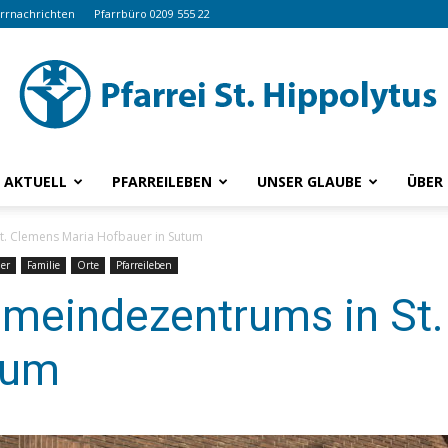
arrnachrichten
Pfarrbüro 0209 555 22
AKTUELL
PFARREILEBEN
UNSER GLAUBE
ÜBER
www.hippolytus.de
t. Clemens Maria Hofbauer in Sutum
er
Familie
Orte
Pfarreileben
meindezentrums in St.
tum