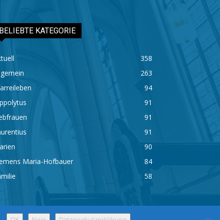
BELIEBTE KATEGORIE
tuell
358
lgemein
263
arreileben
94
ppolytus
91
ebfrauen
91
urentius
91
arien
90
lemens Maria-Hofbauer
84
milie
58
.
OK
Nein
Datenschutzerklärung