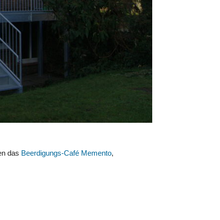
den das
Beerdigungs-Café Memento
,