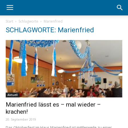
Start
Schlagworte
Marienfried
SCHLAGWORTE: Marienfried
Aktuell
Marienfried lässt es – mal wieder –
krachen!
20. September 2019
Das Oktoberfest im Haus Marienfried ist mittlerweile zu einer