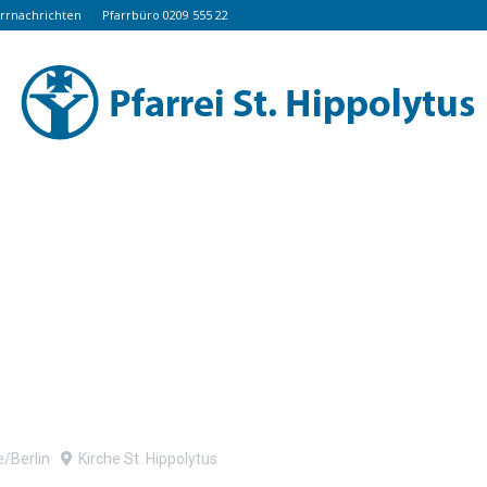
arrnachrichten
Pfarrbüro 0209 555 22
www.hippolytus.de
/Berlin
Kirche St. Hippolytus