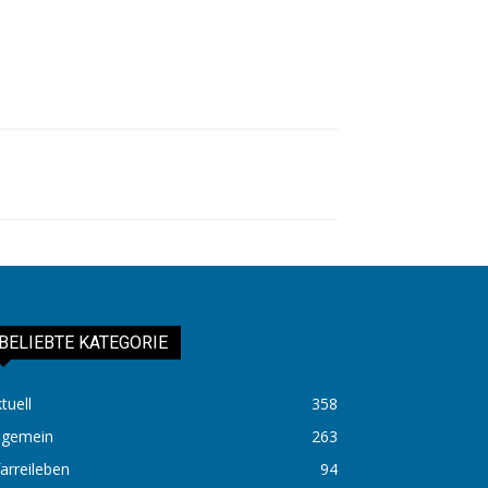
BELIEBTE KATEGORIE
tuell
358
lgemein
263
arreileben
94