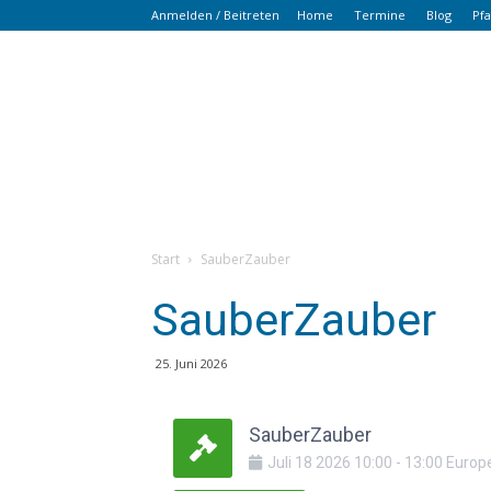
Anmelden / Beitreten
Home
Termine
Blog
Pf
Start
SauberZauber
SauberZauber
25. Juni 2026
SauberZauber
Juli
18
2026
10:00
-
13:00
Europe