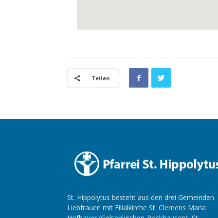
Teilen
St. Hippolytus besteht aus den drei Gemeinden
Liebfrauen mit Filialkirche St. Clemens Maria
Hofbauer (Gelsenkirchen-Beckhausen), St.