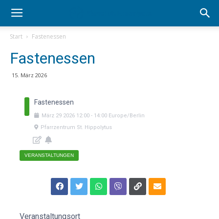
Start
Fastenessen
Fastenessen
15. März 2026
Fastenessen
März
29
2026
12:00
-
14:00
Europe/Berlin
Pfarrzentrum St. Hippolytus
VERANSTALTUNGEN
Veranstaltungsort