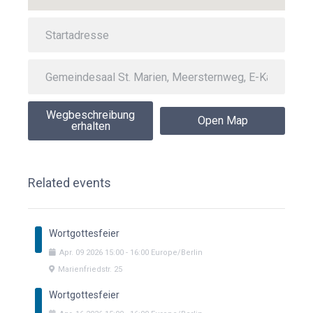
Wegbeschreibung
Open Map
erhalten
Related events
Wortgottesfeier
Apr.
09
2026
15:00
-
16:00
Europe/Berlin
Marienfriedstr. 25
Wortgottesfeier