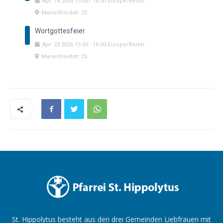
Apr.
16
2026
15:00
-
16:00
Europe/Berlin
Marienfriedstr. 25
Wortgottesfeier
Apr.
23
2026
15:00
-
16:00
Europe/Berlin
Marienfriedstr. 25
St. Hippolytus besteht aus den drei Gemeinden Liebfrauen mit