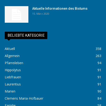
Aktuelle Informationen des Bistums
15. März 2020
BELIEBTE KATEGORIE
Aktuell
358
Allgemein
263
Pfarreileben
94
Hippolytus
91
Liebfrauen
91
Laurentius
91
Marien
90
Clemens Maria-Hofbauer
84
Familie
58