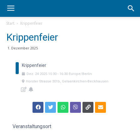
Start
Krippenfeier
Krippenfeier
1. Dezember 2025
Krippenfeier
Dez.
24
2025
15:30
-
16:30
Europe/Berlin
Horster Strasse 301b, Gelsenkirchen-Beckhausen
Veranstaltungsort