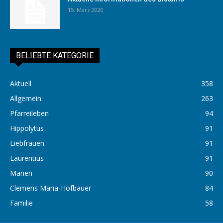
15. März 2020
BELIEBTE KATEGORIE
Aktuell
358
Allgemein
263
Pfarreileben
94
Hippolytus
91
Liebfrauen
91
Laurentius
91
Marien
90
Clemens Maria-Hofbauer
84
Familie
58