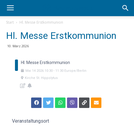
Start
Hl. Messe Erstkommunion
Hl. Messe Erstkommunion
10. März 2026
Hl. Messe Erstkommunion
Mai
14
2026
10:30
-
11:30
Europe/Berlin
Kirche St. Hippolytus
Veranstaltungsort