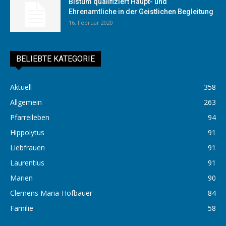
Bistum qualifiziert Haupt- und
Ehrenamtliche in der Geistlichen Begleitung
16. Februar 2020
BELIEBTE KATEGORIE
Aktuell
358
Allgemein
263
Pfarreileben
94
Hippolytus
91
Liebfrauen
91
Laurentius
91
Marien
90
Clemens Maria-Hofbauer
84
Familie
58