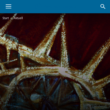
Start
Aktuell
Aktuell
Allgemein
3. Fastensonntag – „Unter deinen
Augen…“