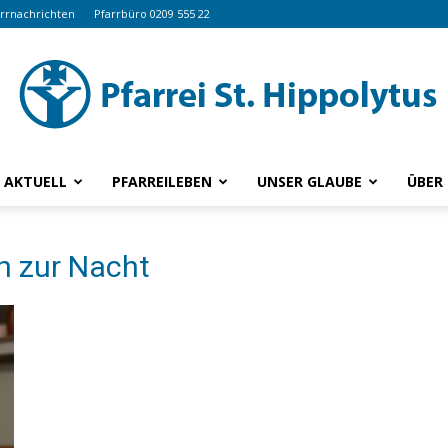
arrnachrichten
Pfarrbüro 0209 555 22
AKTUELL
PFARREILEBEN
UNSER GLAUBE
ÜBER
www.hippolytus.de
 zur Nacht