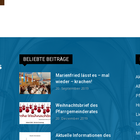
BELIEBTE BEITRÄGE
Marienfried lässt es – mal
Ak
wieder – krachen!
Al
20. September 2019
Pf
Hi
Weihnachtsbrief des
Pfarrgemeinderates
Li
20. Dezember 2019
La
M
Aktuelle Informationen des