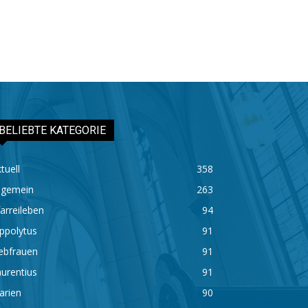
BELIEBTE KATEGORIE
tuell
358
lgemein
263
arreileben
94
ppolytus
91
ebfrauen
91
urentius
91
arien
90