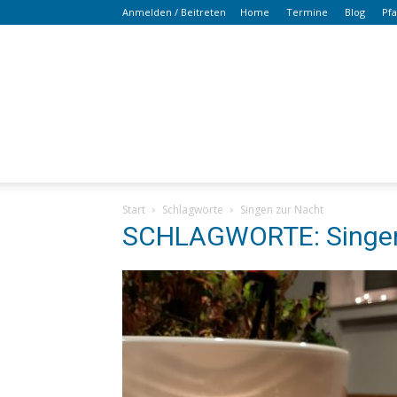
Anmelden / Beitreten
Home
Termine
Blog
Pf
Start
Schlagworte
Singen zur Nacht
SCHLAGWORTE: Singen