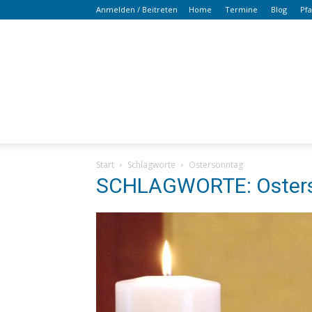
Anmelden / Beitreten
Home
Termine
Blog
Pf
Start
Schlagworte
Ostersonntag
SCHLAGWORTE: Oster