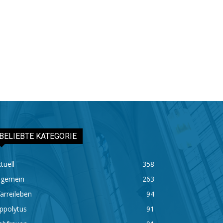
BELIEBTE KATEGORIE
tuell
358
lgemein
263
arreileben
94
ppolytus
91