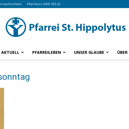
arrnachrichten
Pfarrbüro 0209 555 22
AKTUELL
PFARREILEBEN
UNSER GLAUBE
ÜBER
www.hippolytus.de
sonntag