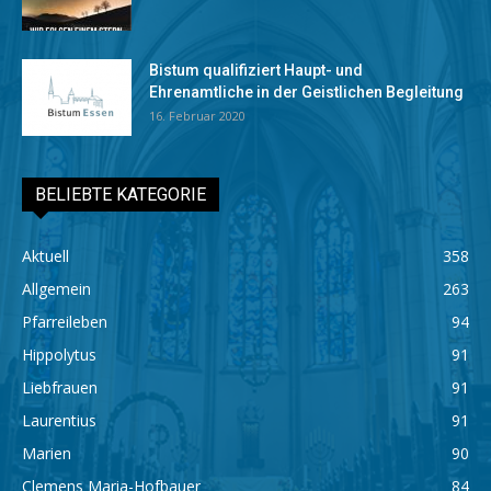
Bistum qualifiziert Haupt- und
Ehrenamtliche in der Geistlichen Begleitung
16. Februar 2020
BELIEBTE KATEGORIE
Aktuell
358
Allgemein
263
Pfarreileben
94
Hippolytus
91
Liebfrauen
91
Laurentius
91
Marien
90
Clemens Maria-Hofbauer
84