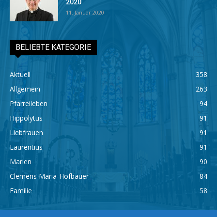
2020
11. Januar 2020
BELIEBTE KATEGORIE
Aktuell
358
Allgemein
263
Pfarreileben
94
Hippolytus
91
Liebfrauen
91
Laurentius
91
Marien
90
Clemens Maria-Hofbauer
84
Familie
58