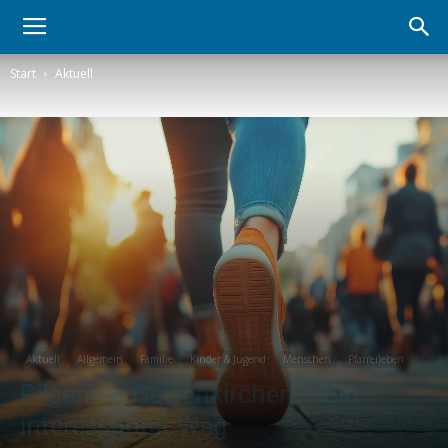
Start
Aktuell
Aktuell
Allgemein
Familie
Kinder & Jugend
Menschen
Pfarreileben
Pilgern in Gelsenkirchen – Ein
interessanter Weg