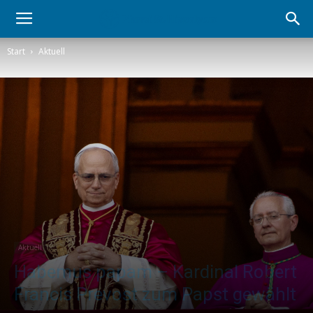
Start
Aktuell
Aktuell
Habemus papam – Kardinal Robert
Francis Prevost zum Papst gewählt