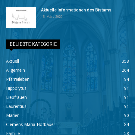
Aktuelle Informationen des Bistums
15. März 2020
BELIEBTE KATEGORIE
Aktuell
358
Allgemein
264
Pfarreileben
94
Hippolytus
91
Liebfrauen
91
Laurentius
91
Marien
90
Clemens Maria-Hofbauer
84
Familie
58