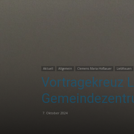
Aktuell
Allgemein
Clemens Maria-Hofbauer
Liebfrauen
Vortragekreuz L
Gemeindezent
7. Oktober 2024