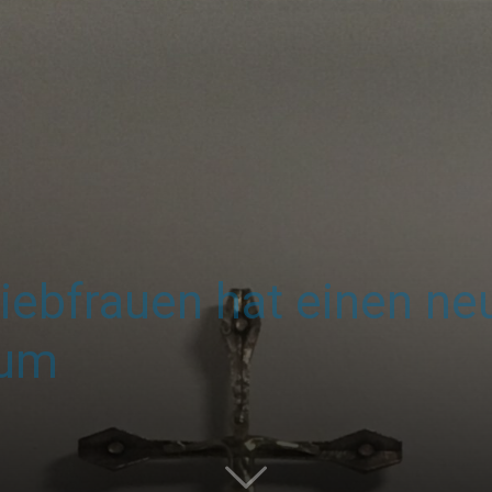
iebfrauen hat einen ne
rum