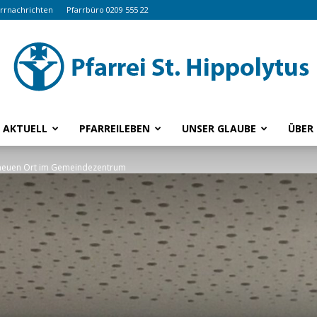
arrnachrichten
Pfarrbüro 0209 555 22
AKTUELL
PFARREILEBEN
UNSER GLAUBE
ÜBER
www.hippolytus.de
n neuen Ort im Gemeindezentrum