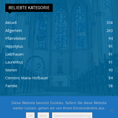
BELIEBTE KATEGORIE
Aktuell
358
Allgemein
263
Pfarreileben
94
Hippolytus
91
Liebfrauen
91
Laurentius
91
Marien
90
Clemens Maria-Hofbauer
84
Familie
58
Diese Website benutzt Cookies. Sofern Sie diese Website
weiter nutzen, gehen wir von Ihrem Einverständnis aus.
Impressum
Datenschutz
OK
Nein
Datenschutzerklärung
© 2026 Pfarrei St. Hippolytus