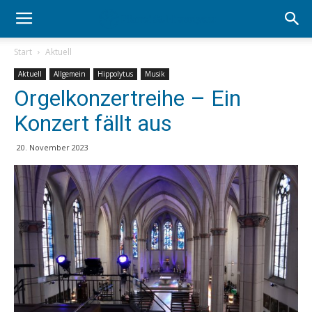
Start
Aktuell
Aktuell
Allgemein
Hippolytus
Musik
Orgelkonzertreihe – Ein
Konzert fällt aus
20. November 2023