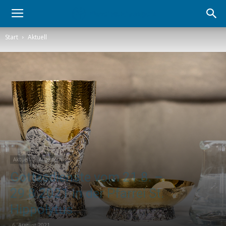
Start
Aktuell
Aktuell
Allgemein
Gottesdienste vom 21.8. –
29.8.2021 in der Pfarrei St.
Hippolytus
6. August 2021