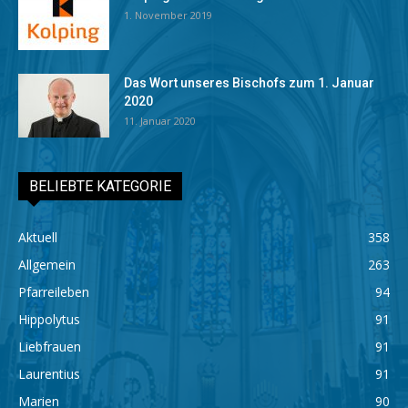
1. November 2019
Das Wort unseres Bischofs zum 1. Januar
2020
11. Januar 2020
BELIEBTE KATEGORIE
Aktuell
358
Allgemein
263
Pfarreileben
94
Hippolytus
91
Liebfrauen
91
Laurentius
91
Marien
90