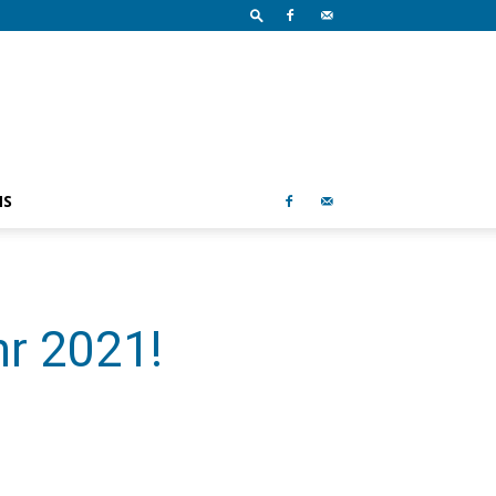
NS
hr 2021!