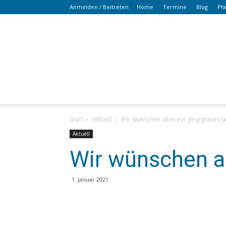
Anmelden / Beitreten
Home
Termine
Blog
Pf
Start
Aktuell
Wir wünschen allen ein gesegnetes J
Aktuell
Wir wünschen al
1. Januar 2021