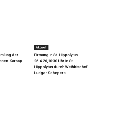
Aktuell
mmlung der
Firmung in St. Hippolytus
Essen-Karnap
26.4.26,10:30 Uhr in St.
Hippolytus durch Weihbischof
Ludger Schepers