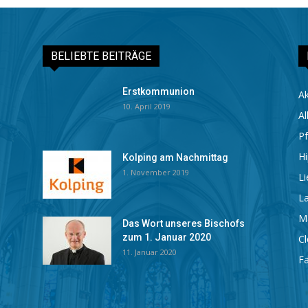
BELIEBTE BEITRÄGE
Erstkommunion
Ak
10. April 2019
Al
Pf
Hi
Kolping am Nachmittag
1. November 2019
Li
La
M
Das Wort unseres Bischofs
zum 1. Januar 2020
C
11. Januar 2020
Fa