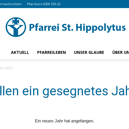
arrnachrichten
Pfarrbüro 0209 555 22
AKTUELL
PFARREILEBEN
UNSER GLAUBE
ÜBER U
www.hippolytus.de
ahr 2021!
len ein gesegnetes Ja
Ein neues Jahr hat angefangen.