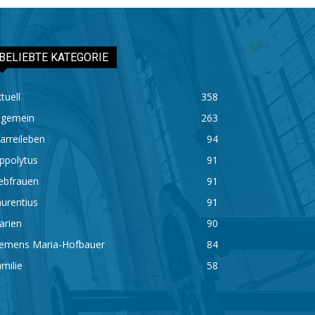
BELIEBTE KATEGORIE
tuell
358
lgemein
263
arreileben
94
ppolytus
91
ebfrauen
91
urentius
91
arien
90
lemens Maria-Hofbauer
84
milie
58