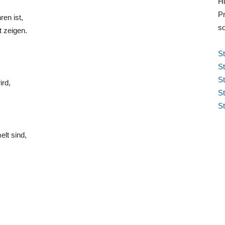
Hi
Pr
ren ist,
so
t zeigen.
S
St
S
rd,
St
St
lt sind,