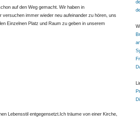
de
 schon auf den Weg gemacht. Wir haben in
d
r versuchen immer wieder neu aufeinander zu hören, uns
eden Einzelnen Platz und Raum zu geben in unserem
We
Br
an
S
F
D
L
Pr
D
en Lebensstil entgegensetzt.Ich träume von einer Kirche,