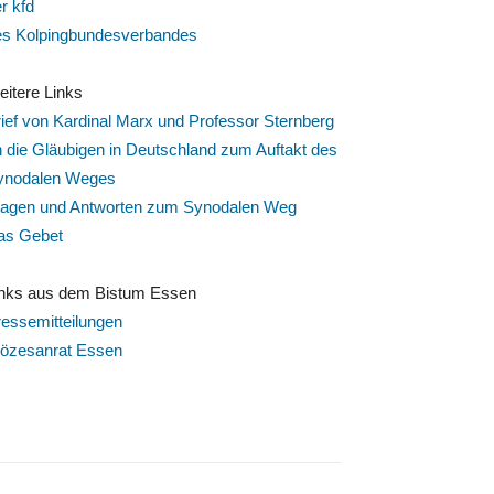
r kfd
es Kolpingbundesverbandes
itere Links
ief von Kardinal Marx und Professor Sternberg
 die Gläubigen in Deutschland zum Auftakt des
ynodalen Weges
ragen und Antworten zum Synodalen Weg
as Gebet
inks aus dem Bistum Essen
essemitteilungen
iözesanrat Essen