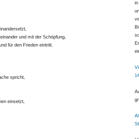
i
un
ve
Bi
inandersetzt,
so
einander und mit der Schöpfung,
E
nd für den Frieden eintritt.
ei
V
1
che spricht,
Au
gr
en einsetzt,
Al
St