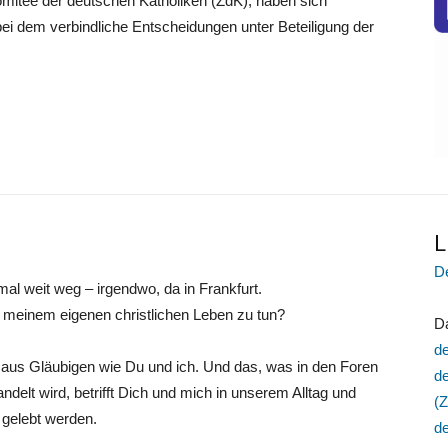
mitee der deutschen Katholiken (ZdK), haben sich
 dem verbindliche Entscheidungen unter Beteiligung der
L
De
nmal weit weg – irgendwo, da in Frankfurt.
n meinem eigenen christlichen Leben zu tun?
D
d
t aus Gläubigen wie Du und ich. Und das, was in den Foren
de
andelt wird, betrifft Dich und mich in unserem Alltag und
(
d gelebt werden.
d