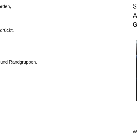
S
rden,
A
G
drückt.
 und Randgruppen,
Wi