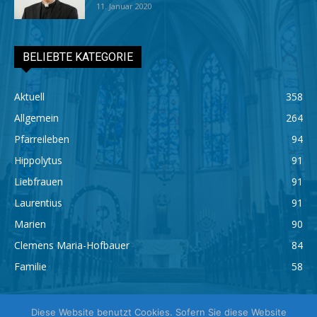
11. Januar 2020
BELIEBTE KATEGORIE
Aktuell
358
Allgemein
264
Pfarreileben
94
Hippolytus
91
Liebfrauen
91
Laurentius
91
Marien
90
Clemens Maria-Hofbauer
84
Familie
58
Diese Website benutzt Cookies. Sofern Sie diese Website