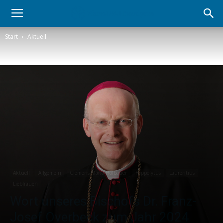
Start
Aktuell
Aktuell
Allgemein
Clemens Maria-Hofbauer
Hippolytus
Laurentius
Liebfrauen
Wort unseres Bischofs Dr. Franz-
Josef Overbeck zum Jahr 2024