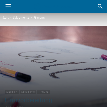
Start
Sakramente
Firmung
Allgemein
Sakramente
Firmung
Firmvorbereitung